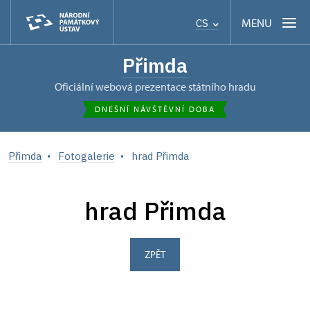
MENU
CS
Přimda
oficiální webová prezentace státního hradu
DNEŠNÍ NÁVŠTĚVNÍ DOBA
Přimda
Fotogalerie
hrad Přimda
hrad Přimda
ZPĚT