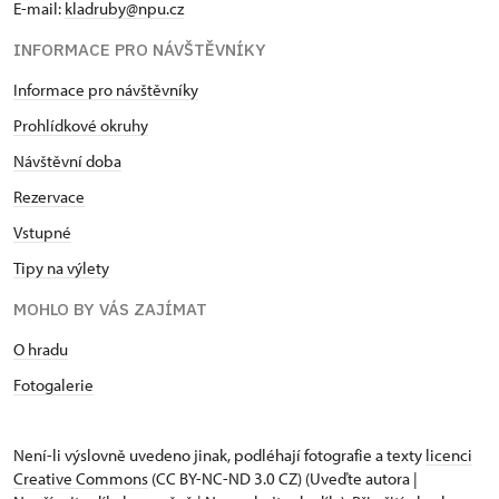
E-mail:
kladruby@npu.cz
INFORMACE PRO NÁVŠTĚVNÍKY
Informace pro návštěvníky
Prohlídkové okruhy
Návštěvní doba
Rezervace
Vstupné
Tipy na výlety
MOHLO BY VÁS ZAJÍMAT
O hradu
Fotogalerie
Není-li výslovně uvedeno jinak, podléhají fotografie a texty
licenci
Creative Commons
(CC BY-NC-ND 3.0 CZ) (Uveďte autora |