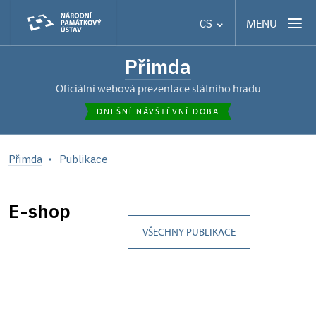
MENU
CS
Přimda
oficiální webová prezentace státního hradu
DNEŠNÍ NÁVŠTĚVNÍ DOBA
Přimda
Publikace
E-shop
VŠECHNY PUBLIKACE