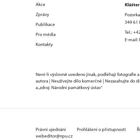
Akce
Klášte
Zprávy
Pozorka 
349 61 
Publikace
Tel.: +
Pro média
E-mail:
Kontakty
Není-li výslovně uvedeno jinak, podléhají fotografie a
autora | Neužívejte dílo komerčně | Nezasahujte do dí
a „zdroj: Národní památkový ústav“
Právní ujednání
Prohlášení o přístupnosti
Ř
webeditor@npu.cz