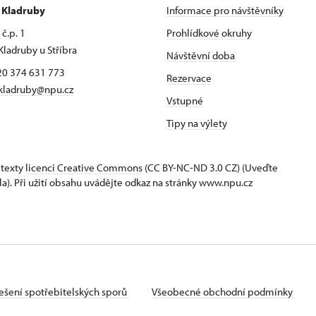
r Kladruby
Informace pro návštěvníky
č.p. 1
Prohlídkové okruhy
Kladruby u Stříbra
Návštěvní doba
420 374 631 773
Rezervace
kladruby@npu.cz
Vstupné
Tipy na výlety
 texty
licenci Creative Commons
(CC BY-NC-ND 3.0 CZ) (Uveďte
la). Při užití obsahu uvádějte odkaz na stránky www.npu.cz
ešení spotřebitelských sporů
Všeobecné obchodní podmínky