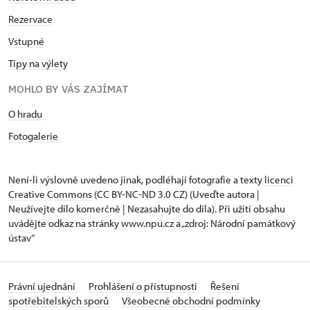
Rezervace
Vstupné
Tipy na výlety
MOHLO BY VÁS ZAJÍMAT
O hradu
Fotogalerie
Není-li výslovně uvedeno jinak, podléhají fotografie a texty
licenci
Creative Commons
(CC BY-NC-ND 3.0 CZ) (Uveďte autora |
Neužívejte dílo komerčně | Nezasahujte do díla). Při užití obsahu
uvádějte odkaz na stránky www.npu.cz a „zdroj: Národní památkový
ústav“
Právní ujednání
Prohlášení o přístupnosti
Řešení
spotřebitelských sporů
Všeobecné obchodní podmínky