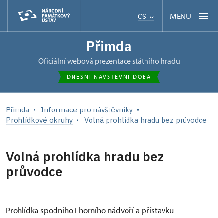
MENU
CS
Přimda
oficiální webová prezentace státního hradu
DNEŠNÍ NÁVŠTĚVNÍ DOBA
Přimda
Informace pro návštěvníky
Prohlídkové okruhy
Volná prohlídka hradu bez průvodce
Volná prohlídka hradu bez
průvodce
Prohlídka spodního i horního nádvoří a přístavku