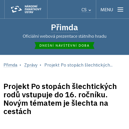
MENU
CS
Přimda
oficiální webová prezentace státního hradu
DNEŠNÍ NÁVŠTĚVNÍ DOBA
Přimda
Zprávy
Projekt Po stopách šlechtických...
Projekt Po stopách šlechtických
rodů vstupuje do 16. ročníku.
Novým tématem je šlechta na
cestách