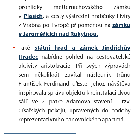
prohlídky metternichovského zámku
v
Plasích
, a cesty výstřední hraběnky Elvíry
z Vrabna po Evropě připomenou na
zámku
v Jaroměřicích nad Rokytnou
.
Také
státní hrad a zámek Jindřichův
Hradec
nabídne pohled na cestovatelské
aktivity aristokracie. Při svých výpravách
sem několikrát zavítal následník trůnu
František Ferdinand d’Este, jehož návštěva
inspirovala správu objektu k reinstalaci dvou
sálů ve 2. patře Adamova stavení – tzv.
Císařských pokojů, upravených do podoby
reprezentativního panovnického apartmá.