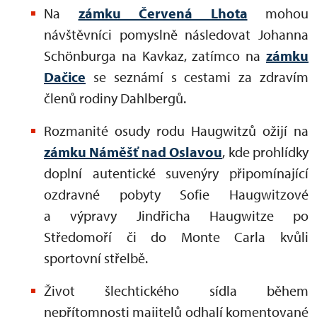
Na
zámku Červená Lhota
mohou
návštěvníci pomyslně následovat Johanna
Schönburga na Kavkaz, zatímco na
zámku
Dačice
se seznámí s cestami za zdravím
členů rodiny Dahlbergů.
Rozmanité osudy rodu Haugwitzů ožijí na
zámku Náměšť nad Oslavou
, kde prohlídky
doplní autentické suvenýry připomínající
ozdravné pobyty Sofie Haugwitzové
a výpravy Jindřicha Haugwitze po
Středomoří či do Monte Carla kvůli
sportovní střelbě.
Život šlechtického sídla během
nepřítomnosti majitelů odhalí komentované