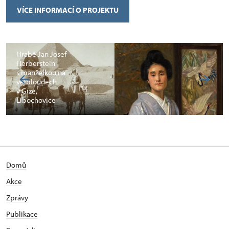
VÍCE INFORMACÍ O PROJEKTU
Hrabě Jan Josef
Herberstein
s manželkou na
velbloudech
v Gíze,
Libochovice
Domů
Akce
Zprávy
Publikace