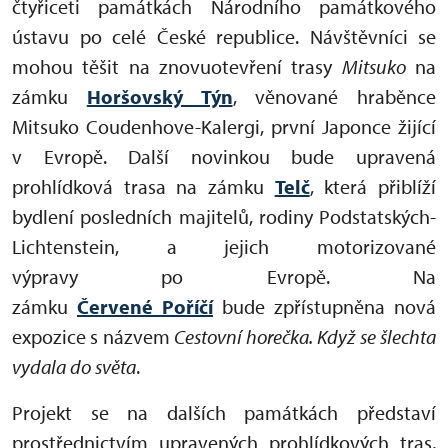
čtyřiceti památkách Národního památkového
ústavu po celé České republice. Návštěvníci se
mohou těšit na znovuotevření trasy
Mitsuko
na
zámku
Horšovský Týn
, věnované hraběnce
Mitsuko Coudenhove-Kalergi, první Japonce žijící
v Evropě. Další novinkou bude upravená
prohlídková trasa na zámku
Telč
, která přiblíží
bydlení posledních majitelů, rodiny Podstatských-
Lichtenstein, a jejich motorizované
výpravy po Evropě. Na
zámku
Červené Poříčí
bude zpřístupněna nová
expozice s názvem
Cestovní horečka. Když se šlechta
vydala do světa
.
Projekt se na dalších památkách představí
prostřednictvím upravených prohlídkových tras,