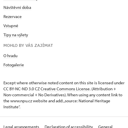
Návštěvní doba
Rezervace
Vstupné
Tipy na výlety
MOHLO BY VÁS ZAJÍMAT
O hradu
Fotogalerie
Except where otherwise noted content on this site is licensed under
CC BY-NC-ND 3.0 CZ
Creative Commons License
. (Attribution +
Non-commercial + No Derivatives). When using any content link to
the www.npu.cz website and add: „source: National Heritage
Institute“.
Legal arrangements
Declaration of accessibility
General