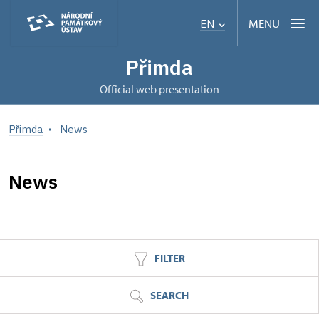
MENU
EN
Přimda
Official web presentation
Přimda
News
News
FILTER
SEARCH