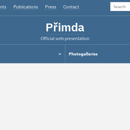
nts
Publications
Press
Contact
Přimda
Official web presentation
t
Photogalleries