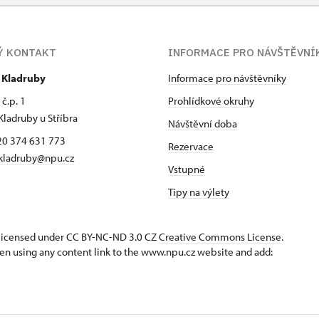
Ý KONTAKT
INFORMACE PRO NÁVŠTĚVNÍ
r Kladruby
Informace pro návštěvníky
č.p. 1
Prohlídkové okruhy
Kladruby u Stříbra
Návštěvní doba
420 374 631 773
Rezervace
kladruby@npu.cz
Vstupné
Tipy na výlety
s licensed under CC BY-NC-ND 3.0 CZ
Creative Commons License
.
en using any content link to the www.npu.cz website and add: