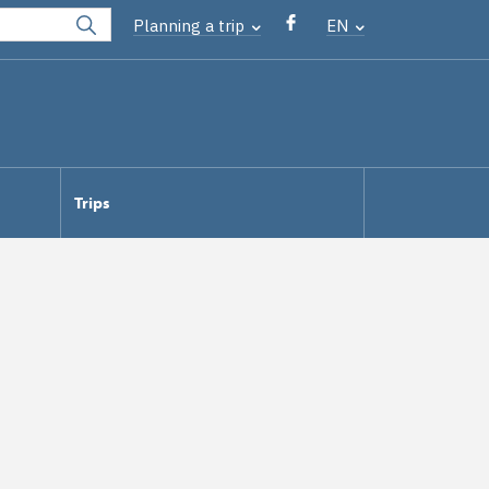
Planning a trip
EN
Trips