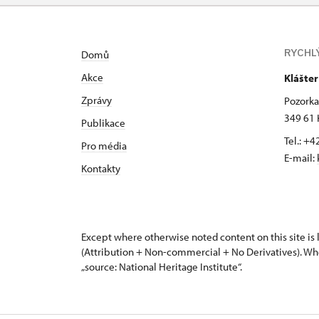
RYCHL
Domů
Akce
Klášte
Zprávy
Pozorka 
349 61 
Publikace
Tel.: +
Pro média
E-mail:
Kontakty
Except where otherwise noted content on this site i
(Attribution + Non-commercial + No Derivatives). Wh
„source: National Heritage Institute“.