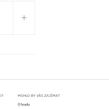
é inženýrství na
a nastoupil v roce
od 1. 7. 2000 stal
KY
MOHLO BY VÁS ZAJÍMAT
O hradu