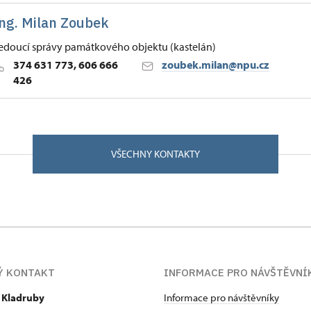
ng. Milan Zoubek
edoucí správy památkového objektu (kastelán)
374 631 773, 606 666
zoubek.milan@npu.cz
426
ských Budějovicích
/, Kladruby u Stříbra 34961
VŠECHNY KONTAKTY
bor krajinné inženýrství se specializací na kulturně technick
ultě České zemědělské univerzity v Praze. Po ukončení studi
na civilní službu do kláštera Kladruby. Po jejím skončení se 
ánem.
Ý KONTAKT
INFORMACE PRO NÁVŠTĚVNÍ
r Kladruby
Informace pro návštěvníky