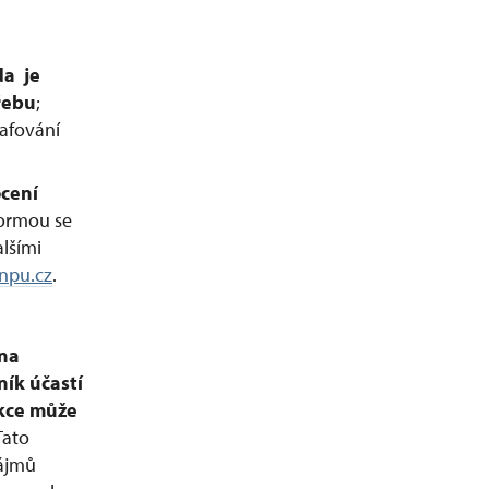
mda
je
řebu
;
afování
ocení
formou se
lšími
npu.cz
.
ána
ník účastí
akce může
Tato
ájmů