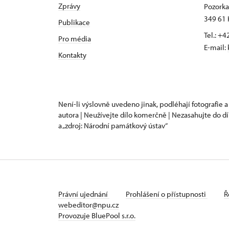
Zprávy
Pozorka 
349 61 
Publikace
Tel.: +
Pro média
E-mail:
Kontakty
Není-li výslovně uvedeno jinak, podléhají fotografie a
autora | Neužívejte dílo komerčně | Nezasahujte do dí
a „zdroj: Národní památkový ústav“
Právní ujednání
Prohlášení o přístupnosti
Ř
webeditor@npu.cz
Provozuje BluePool s.r.o.