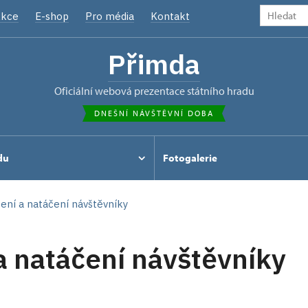
kce
E-shop
Pro média
Kontakt
Přimda
oficiální webová prezentace státního hradu
DNEŠNÍ NÁVŠTĚVNÍ DOBA
du
Fotogalerie
ení a natáčení návštěvníky
a natáčení návštěvníky