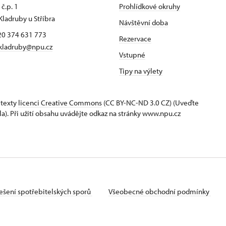
č.p. 1
Prohlídkové okruhy
Kladruby u Stříbra
Návštěvní doba
420 374 631 773
Rezervace
kladruby@npu.cz
Vstupné
Tipy na výlety
 texty
licenci Creative Commons
(CC BY-NC-ND 3.0 CZ) (Uveďte
la). Při užití obsahu uvádějte odkaz na stránky www.npu.cz
ešení spotřebitelských sporů
Všeobecné obchodní podmínky