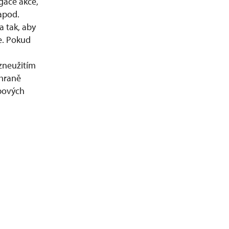
gace akce,
 apod.
 tak, aby
e. Pokud
 zneužitím
chraně
bových