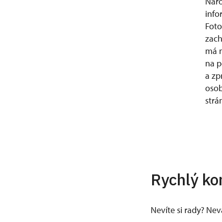
Náro
info
Foto
zach
má n
na p
a zp
osob
str
Rychlý ko
Nevíte si rady? Ne