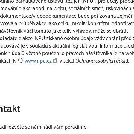
dního památkového ústavu (též jen „NPÚ“) pro účely propa
rmování o akci apod. na webu, sociálních sítích, tiskovinách
dokumentace/videodokumentace bude pořizována zejména
ycovala průběh akce jako celku, nikoliv konkrétní jednotlivc
ávštěvník vůči tomuto jakékoliv výhrady, může se obrátit
ořadatele akce. NPÚ získané osobní údaje vždy chrání před
racovává je v souladu s aktuální legislativou. Informace o o
ních údajů včetně poučení o právech návštěvníka je na we
ánkách NPÚ
www.npu.cz
v sekci
Ochrana osobních údajů
.
ntakt
vadí, ozvěte se nám, rádi vám poradíme.