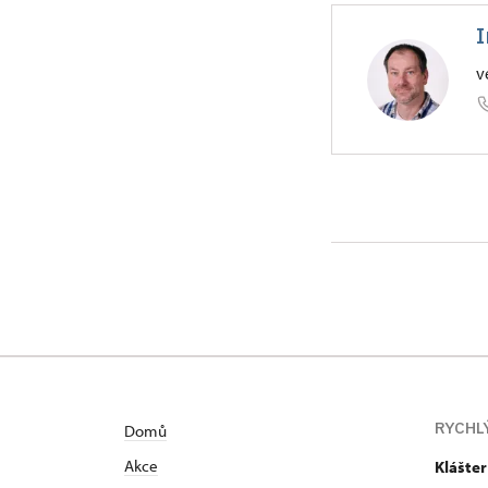
I
v
ÚPS v Če
Pozorka 1
Vystudoval o
Lesnické fak
1998 do NPÚ 
jeho kastel
RYCHL
Domů
Akce
Klášte