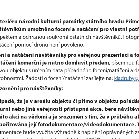
xteriéru národní kulturní památky státního hradu Při
štěvníkům umožněno focení a natáčení pro vlastní pot
spektem a ochranou soukromí ostatních návštěvníků. Fotogr
táčení pomocí dronu není povoleno.
ní a natáčení návštěvníky pro veřejnou prezentaci a f
atáčení komerční je nutno domluvit předem
, písemnou 
vou objektu s určením data případného focení/natáčení a da
obnostmi. Žádosti o focení/natáčení zasílejte na:
kladruby@
zornění pro návštěvníky:
ípadě, že je v areálu objektu či přímo v objektu pořád
urní nebo jiná veřejnosti přístupná akce, bere návštěv
éto akci na vědomí a je srozuměn s tím, že v průběhu 
 pořizována její fotodokumentace/videodokumentace.
mentace bude využita výhradně k naplnění oprávněných z