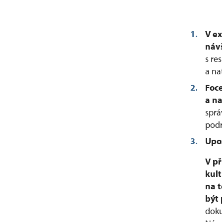
V e
náv
s re
a na
Foce
a n
sprá
podr
Upo
V př
kult
na t
být
doku