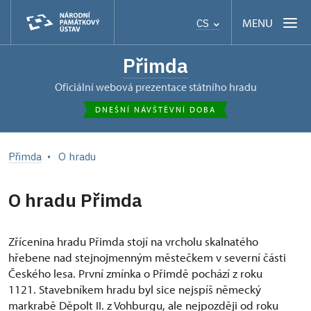
MENU
CS
Přimda
oficiální webová prezentace státního hradu
DNEŠNÍ NÁVŠTĚVNÍ DOBA
Přimda
O hradu
O hradu Přimda
Zřícenina hradu Přimda stojí na vrcholu skalnatého
hřebene nad stejnojmenným městečkem v severní části
Českého lesa. První zmínka o Přimdě pochází z roku
1121. Stavebníkem hradu byl sice nejspíš německý
markrabě Děpolt II. z Vohburgu, ale nejpozději od roku