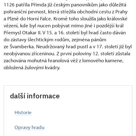
1126 patřila Přimda již českým panovníkům jako důležitá
pohraniční pevnost, která střežila obchodní cestu z Prahy
a Plzně do Horní Falce. Kromě toho sloužila jako královské
vězení, kde byl nucen pobývat mimo jiné i pozdější král
Přemysl Otakar II. V 15. a 16. století byl hrad často dáván
do zástavy šlechtickým rodům, zejména pánům
ze Švamberka. Neudržovaný hrad pustl a v 17. století již byl
neobývanou zříceninou. Z první poloviny 12. století zůstala
zachována mohutná hranolová věž z lomového kamene,
obložená žulovými kvádry.
další informace
Historie
Opravy hradu