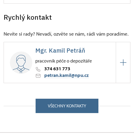
Rychlý kontakt
Nevíte si rady? Nevadí, ozvěte se nám, rádi vám poradíme.
Mgr. Kamil Petráň
pracovník péče o depozitáře
374 631 773
petran.kamil@npu.cz
ÚPS v Českých Budějovicích
Pozorka 1/, Kladruby u Stříbra 34961
VŠECHNY KONTAKTY