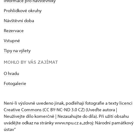
Informace pro návštěvníky
Prohlídkové okruhy
Návštěvní doba
Rezervace
Vstupné
Tipy na výlety
MOHLO BY VÁS ZAJÍMAT
O hradu
Fotogalerie
Není-li výslovně uvedeno jinak, podléhají fotografie a texty
licenci
Creative Commons
(CC BY-NC-ND 3.0 CZ) (Uveďte autora |
Neužívejte dílo komerčně | Nezasahujte do díla). Při užití obsahu
uvádějte odkaz na stránky www.npu.cz a „zdroj: Národní památkový
ústav“