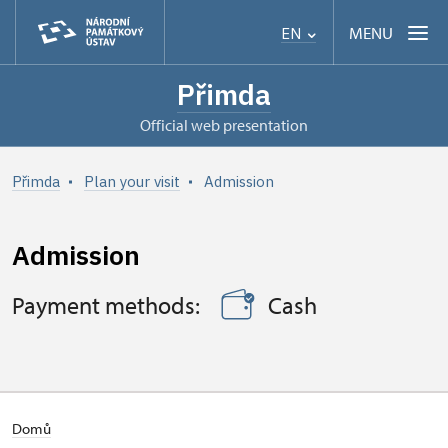
MENU
EN
Přimda
Official web presentation
Přimda
Plan your visit
Admission
Admission
Payment methods:
Cash
Domů