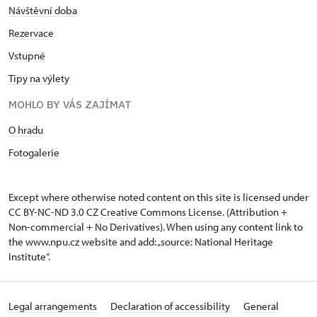
Návštěvní doba
Rezervace
Vstupné
Tipy na výlety
MOHLO BY VÁS ZAJÍMAT
O hradu
Fotogalerie
Except where otherwise noted content on this site is licensed under
CC BY-NC-ND 3.0 CZ
Creative Commons License
. (Attribution +
Non-commercial + No Derivatives). When using any content link to
the www.npu.cz website and add: „source: National Heritage
Institute“.
Legal arrangements
Declaration of accessibility
General